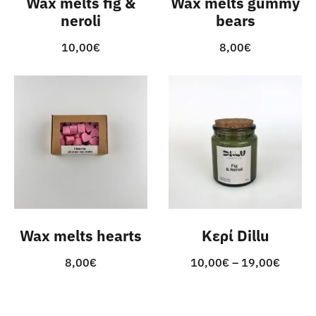
Wax melts fig &
Wax melts gummy
neroli
bears
10,00
€
8,00
€
Wax melts hearts
Κερί Dillu
Price
8,00
€
10,00
€
–
19,00
€
range:
10,00