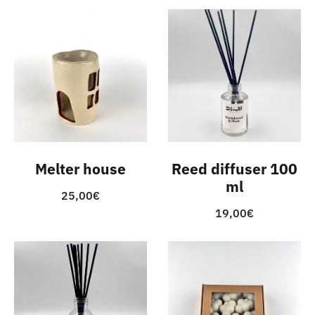
Melter house
Reed diffuser 100
ml
25,00
€
19,00
€