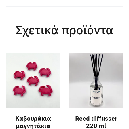
ι
ο
λ
Σχετικά προϊόντα
ο
γ
ή
σ
ε
ι
ς
Καβουράκια
Reed diffusser
μαγνητάκια
220 ml