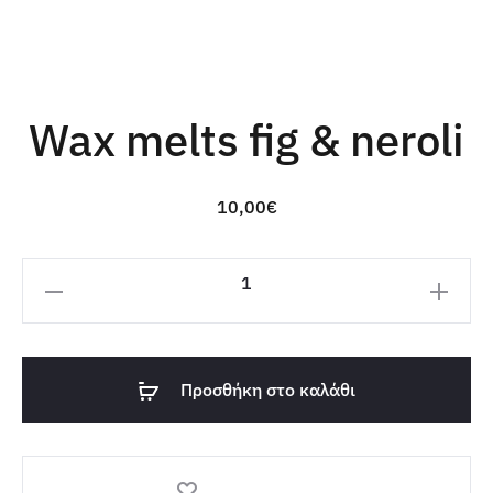
Wax melts fig & neroli
10,00
€
Wax
melts
fig
&
Προσθήκη στο καλάθι
neroli
ποσότητα
Add to wishlist