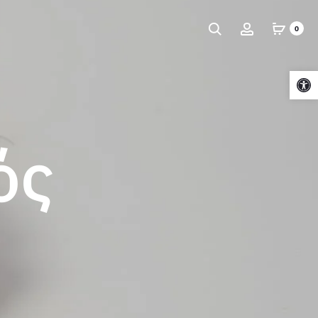
Αναζήτηση
Account
0
Ανοίξτε τη γραμμή εργαλείων
ός