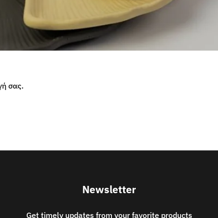
γή σας.
Newsletter
Get timely updates from your favorite products