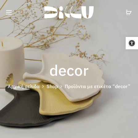
Cart
Ανοίξτε τη γραμμή εργαλείων
decor
Αρχική σελίδα
Shop
Προϊόντα με ετικέτα “decor”